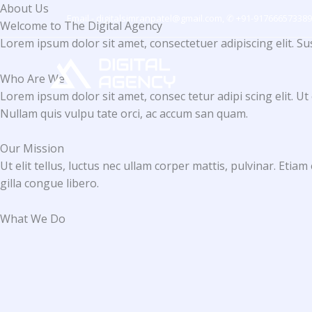
Skip
About Us
Email - digitalsimranpatel@gmail.com, ✆ +91-91766657338
to
Welcome to The Digital Agency​
content
Lorem ipsum dolor sit amet, consectetuer adipiscing elit. 
Who Are We​
Lorem ipsum dolor sit amet, consec tetur adipi scing elit. Ut 
Nullam quis vulpu tate orci, ac accum san quam.
Our Mission​
Ut elit tellus, luctus nec ullam corper mattis, pulvinar. Etia
gilla congue libero.
What We Do