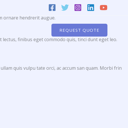
am ornare hendrerit augue.
My Skills
Blog
REQUEST QUOTE
at lectus, finibus eget commodo quis, tinci dunt eget leo.
 Nullam quis vulpu tate orci, ac accum san quam. Morbi frin