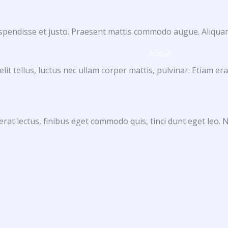
9
Suspendisse et justo. Praesent mattis commodo augue. Aliqu
Home
About
Contact
elit tellus, luctus nec ullam corper mattis, pulvinar. Etiam er
m erat lectus, finibus eget commodo quis, tinci dunt eget leo.